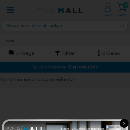
0
Cuenta
Carrito
Home
Entrega
Filtrar
Ordenar
0 productos
Se encontraron
No se han encontrado productos
×