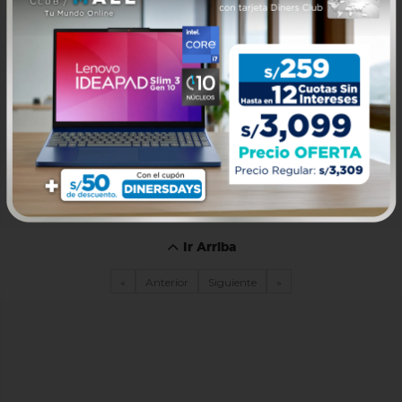
Ir Arriba
«
Anterior
Siguiente
»