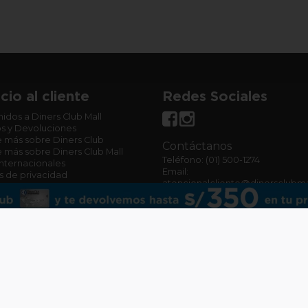
cio al cliente
Redes Sociales
idos a Diners Club Mall
s y Devoluciones
 más sobre Diners Club
Contáctanos
más sobre Diners Club Mall
Teléfono: (01) 500-1274
Internacionales
Email:
as de privacidad
atencionalcliente@dinersclubma
os legales de campañas
Lunes a Viernes de 9:00 a.m. a 1
s y Condiciones
p.m.
Sábados de 9:00 a.m. a 13:00 p.
Domingos y Feriados no hay ate
Comprar por WhatsApp
rvados