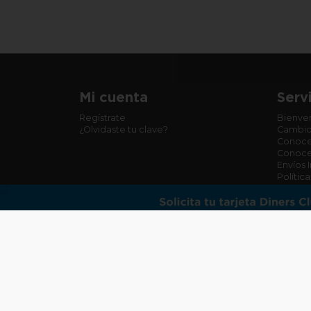
Mi cuenta
Servi
Regístrate
Bienven
¿Olvidaste tu clave?
Cambio
Conoce
Conoce 
Envíos 
Polític
Términ
Término
Powered by Juntoz | Todos los derechos rese