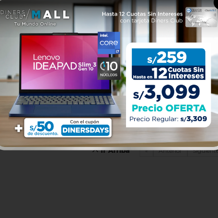
«
Anterior
Siguient
Ir Arriba