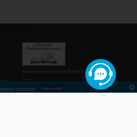
Razón Social: AXIS REPRESENTACIONES
S.A.C.
ll.pe
8:00
RUC: 20609101416
Formas de Pago
m.
nción.