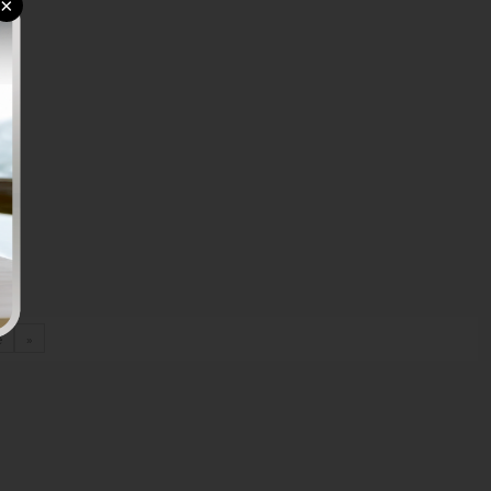
×
e
»