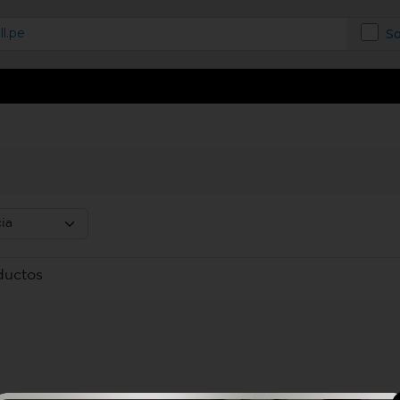
S
ductos